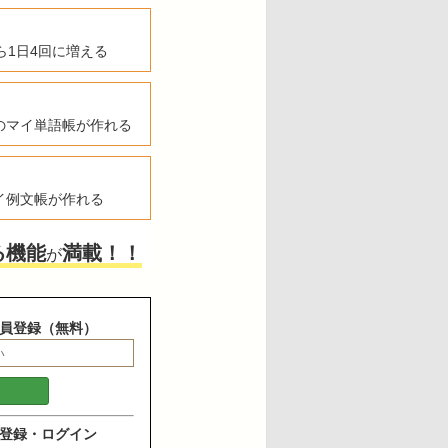
ら1日4回に増える
のマイ単語帳が作れる
イ例文帳が作れる
る機能
満載！！
が
員登録（無料）
登録・ログイン