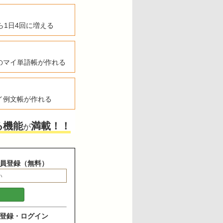
ら1日4回に増える
のマイ単語帳が作れる
イ例文帳が作れる
る機能
満載！！
が
員登録（無料）
登録・ログイン