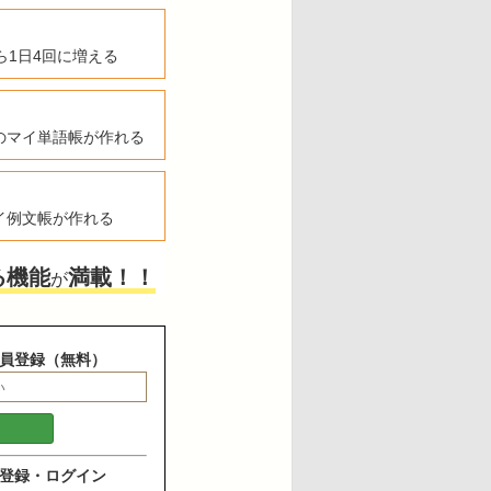
ら1日4回に増える
のマイ単語帳が作れる
イ例文帳が作れる
る機能
満載！！
が
員登録（無料）
登録・ログイン