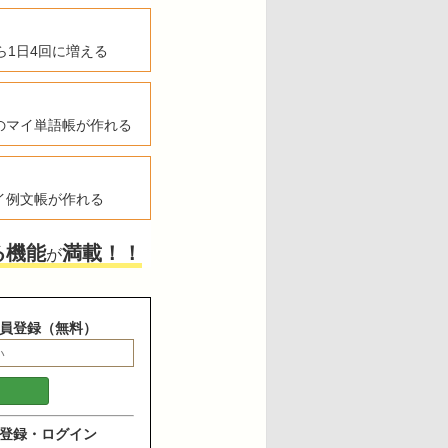
ら1日4回に増える
のマイ単語帳が作れる
イ例文帳が作れる
る機能
満載！！
が
員登録（無料）
登録・ログイン