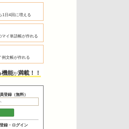
ら1日4回に増える
のマイ単語帳が作れる
イ例文帳が作れる
る機能
満載！！
が
員登録（無料）
登録・ログイン