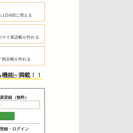
ら1日4回に増える
のマイ単語帳が作れる
イ例文帳が作れる
る機能
満載！！
が
員登録（無料）
登録・ログイン