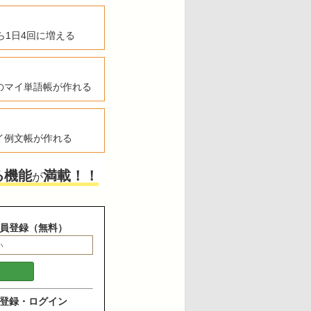
ら1日4回に増える
のマイ単語帳が作れる
イ例文帳が作れる
る機能
満載！！
が
員登録（無料）
登録・ログイン