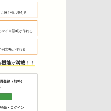
ら1日4回に増える
のマイ単語帳が作れる
イ例文帳が作れる
る機能
満載！！
が
員登録（無料）
登録・ログイン