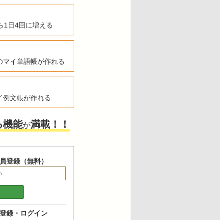
ら1日4回に増える
のマイ単語帳が作れる
イ例文帳が作れる
る機能
満載！！
が
員登録（無料）
登録・ログイン