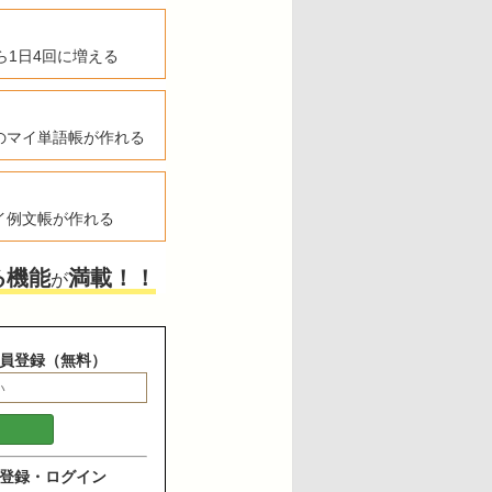
ら1日4回に増える
のマイ単語帳が作れる
イ例文帳が作れる
る機能
満載！！
が
員登録（無料）
登録・ログイン