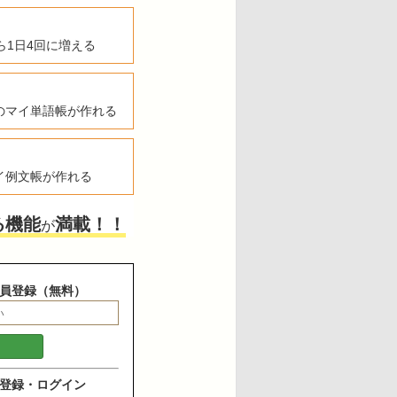
ら1日4回に増える
のマイ単語帳が作れる
イ例文帳が作れる
る機能
満載！！
が
員登録（無料）
登録・ログイン