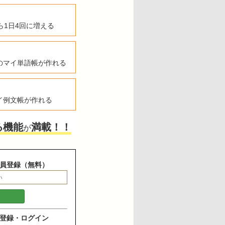
ら1日4回に増える
のマイ単語帳が作れる
イ例文帳が作れる
る機能
満載！！
が
員登録（無料）
登録・ログイン